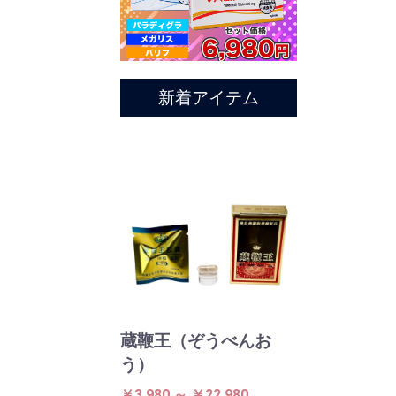
新着アイテム
蔵鞭王（ぞうべんお
う）
￥3,980 ～ ￥22,980