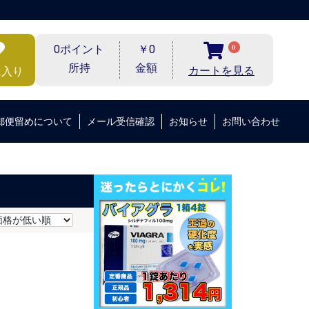
0ポイント
￥0
0
所持
金額
カートを見る
に入り
郵便留めについて
メール受信確認
お知らせ
お問い合わせ