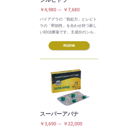
￥4,980 ～ ￥7,680
バイアグラの「勃起力」とレビト
ラの「即効性」を合わせ持つ新し
いED治療薬です。主成分のシルデ
ナフィルとバルデナフィルは、勃
起を支援する酵素PDE-5を抑制
商品詳細
し、陰茎の血管拡張と海綿体組織
の弛緩を促進します。その効果は
5～10時間持続します。
スーパーアバナ
￥3,690 ～ ￥22,000