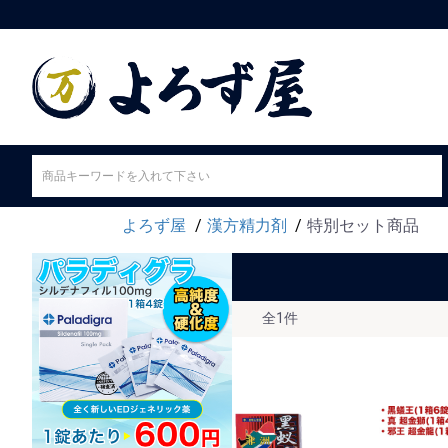
よろず屋
漢方精力剤
特別セット商品
全
1件