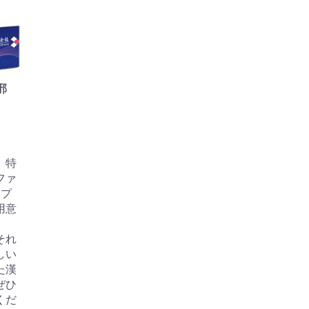
邪
、特
ファ
ップ
用意
」
それ
しい
た漢
ぜひ
くだ