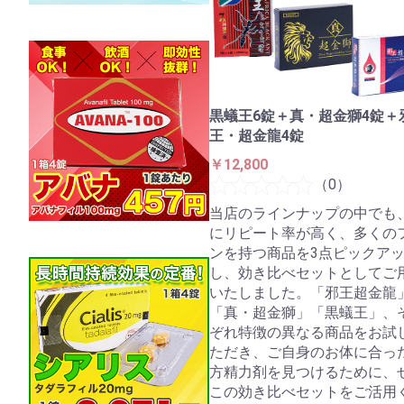
黒蟻王6錠＋真・超金獅4錠＋
王・超金龍4錠
￥12,800
（0）
当店のラインナップの中でも
にリピート率が高く、多くの
ンを持つ商品を3点ピックア
し、効き比べセットとしてご
いたしました。「邪王超金龍
「真・超金獅」「黒蟻王」、
ぞれ特徴の異なる商品をお試
ただき、ご自身のお体に合っ
方精力剤を見つけるために、
この効き比べセットをご活用