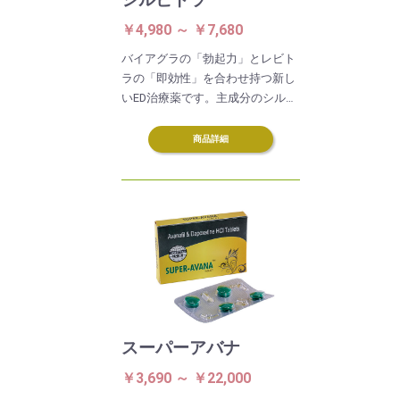
￥4,980 ～ ￥7,680
バイアグラの「勃起力」とレビト
ラの「即効性」を合わせ持つ新し
いED治療薬です。主成分のシルデ
ナフィルとバルデナフィルは、勃
起を支援する酵素PDE-5を抑制
商品詳細
し、陰茎の血管拡張と海綿体組織
の弛緩を促進します。その効果は
5～10時間持続します。
スーパーアバナ
￥3,690 ～ ￥22,000