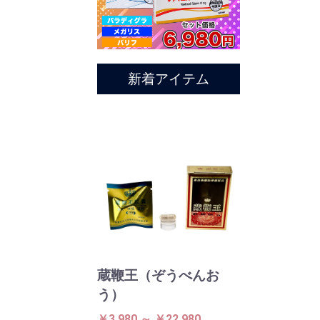
新着アイテム
蔵鞭王（ぞうべんお
う）
￥3,980 ～ ￥22,980