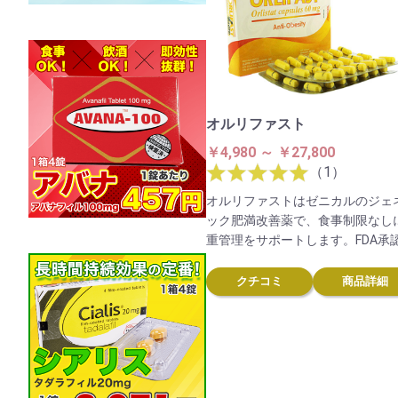
オルリファスト
￥4,980 ～ ￥27,800
（1）
オルリファストはゼニカルのジェ
ック肥満改善薬で、食事制限なし
重管理をサポートします。FDA承
分オーリスタットを含み、油分の
を促してカロリー摂取を減らしま
クチコミ
商品詳細
日本では未承認ですが、リバウン
心配が少ないため、ダイエットの
い方にお勧めです。