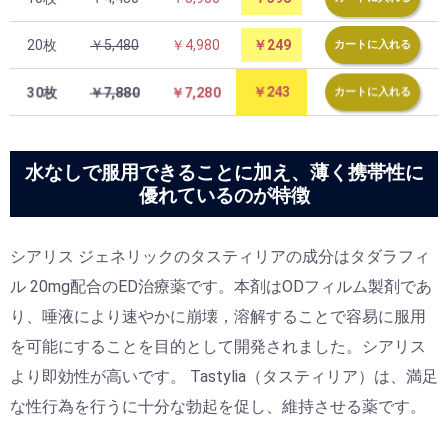
20枚
￥5,480
￥4,980
￥249
カートに入れる
30枚
￥7,880
￥7,280
￥243
カートに入れる
水なしで服用できることに加え、薄く携帯性に
優れているのが特徴
シアリス ジェネリックのタスティリアの成分はタダラフィ
ル 20mg配合のED治療薬です。本剤はODフィルム製剤であ
り、唾液により速やかに崩壊，溶解することで容易に服用
を可能にすることを目的として開発されました。シアリス
より即効性が高いです。 Tastylia（タスティリア）は、満足
な性行為を行うに十分な勃起を促し、維持させる薬です。