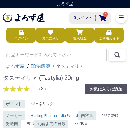
よろず屋
0
0ポイント
ログイン
お気に入り
購入履歴
ご利用ガイド
よろず屋
ED治療薬
タスティリア
タスティリア
(Tastylia) 20mg
（3）
お気に入りに追加
ポイント
ジェネリック
メーカー
内容量
1箱(10枚)
Healing Pharma India Pvt Ltd
発送国
到着までの日数
香港
7～10日